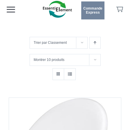
Passer
Commande
Toggle
Express
au
contenu
ACCUEIL
Navigation
SOLUTIONS
Trier par
Classement
CENTRE D’AIDE
MON COMPTE
Montrer
10 produits