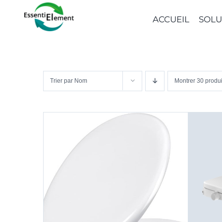
Passer
ACCUEIL
SOLU
au
contenu
Trier par
Nom
Montrer
30 produi