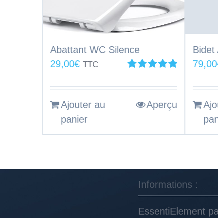
Abattant WC Silence
Bidet
29,00
€
79,00
TTC
Note
5.00
sur
5
Ajouter au
Aperçu
Ajo
panier
pan
Informations :
EssentiElement pa