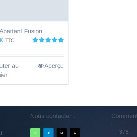
 Abattant Fusion
€
TTC
Note
5.00
sur
5
uter au
Aperçu
ier
Nous contacter :
Commenta
r
3
/
5